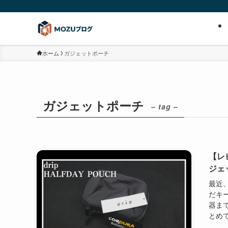
ホーム
ガジェットポーチ
ガジェットポーチ
– tag –
【レビ
ジェ
最近
だキ
器ま
とめて