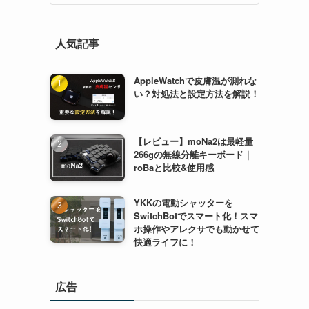
人気記事
AppleWatchで皮膚温が測れな
い？対処法と設定方法を解説！
【レビュー】moNa2は最軽量
266gの無線分離キーボード｜
roBaと比較&使用感
YKKの電動シャッターを
SwitchBotでスマート化！スマ
ホ操作やアレクサでも動かせて
快適ライフに！
広告