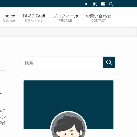
note
TA-3D Craft
プロフィール
お問い合わせ
公式note
特設ショップ
PROFILE
CONTACT
サ
めに
レン
不満