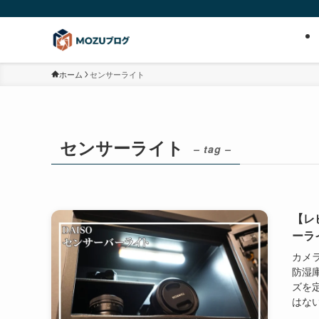
ホーム
センサーライト
センサーライト
– tag –
【レ
ーラ
カメ
防湿
ズを
はない