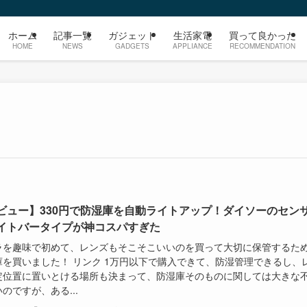
ホーム
記事一覧
ガジェット
生活家電
買って良かった
HOME
NEWS
GADGETS
APPLIANCE
RECOMMENDATION
ビュー】330円で防湿庫を自動ライトアップ！ダイソーのセン
イトバータイプが神コスパすぎた
ラを趣味で初めて、レンズもそこそこいいのを買って大切に保管するた
庫を買いました！ リンク 1万円以下で購入できて、防湿管理できるし、
定位置に置いとける場所も決まって、防湿庫そのものに関しては大きな
のですが、ある...