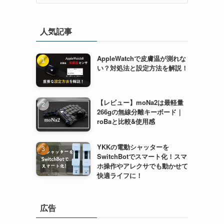
人気記事
AppleWatchで皮膚温が測れな
い？対処法と設定方法を解説！
【レビュー】moNa2は最軽量
266gの無線分離キーボード｜
roBaと比較&使用感
YKKの電動シャッターを
SwitchBotでスマート化！スマ
ホ操作やアレクサでも動かせて
快適ライフに！
広告