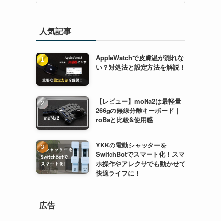
人気記事
AppleWatchで皮膚温が測れな
い？対処法と設定方法を解説！
【レビュー】moNa2は最軽量
266gの無線分離キーボード｜
roBaと比較&使用感
YKKの電動シャッターを
SwitchBotでスマート化！スマ
ホ操作やアレクサでも動かせて
快適ライフに！
広告