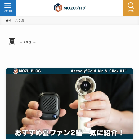
MENU
BTN
ホーム
夏
夏
– tag –