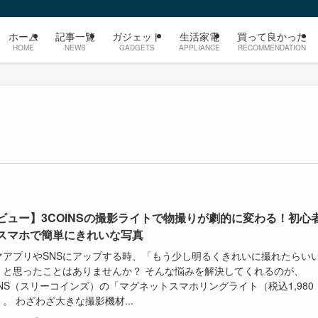
ホーム
記事一覧
ガジェット
生活家電
買って良かった
HOME
NEWS
GADGETS
APPLIANCE
RECOMMENDATION
ビュー】3COINSの撮影ライトで物撮りが劇的に変わる！初心
スマホで簡単にきれいな写真
マアプリやSNSにアップする時、「もう少し明るくきれいに撮れたらい
」と思ったことはありませんか？ そんな悩みを解決してくれるのが、
INS（スリーコインズ）の「マグネットスマホリングライト（税込1,980
。 わざわざ大きな撮影機材...