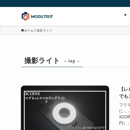
ホーム
撮影ライト
撮影ライト
– tag –
【レ
でも
フリ
に…
3CO
円）」