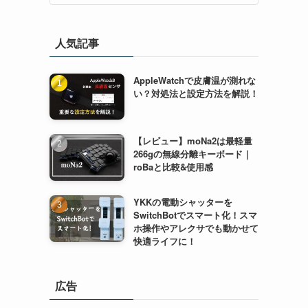
人気記事
AppleWatchで皮膚温が測れな
い？対処法と設定方法を解説！
【レビュー】moNa2は最軽量
266gの無線分離キーボード｜
roBaと比較&使用感
YKKの電動シャッターを
SwitchBotでスマート化！スマ
ホ操作やアレクサでも動かせて
快適ライフに！
広告