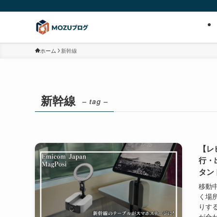
ホーム
新幹線
新幹線
– tag –
【レ
行・
タン
移動
く場
りす
が合わ