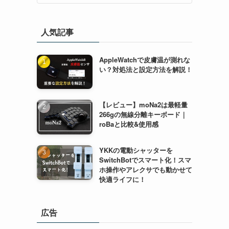
人気記事
AppleWatchで皮膚温が測れな
い？対処法と設定方法を解説！
【レビュー】moNa2は最軽量
266gの無線分離キーボード｜
roBaと比較&使用感
YKKの電動シャッターを
SwitchBotでスマート化！スマ
ホ操作やアレクサでも動かせて
快適ライフに！
広告