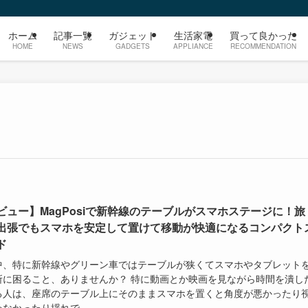
ホーム
記事一覧
ガジェット
生活家電
買って良かった
HOME
NEWS
GADGETS
APPLIANCE
RECOMMENDATION
ビュー】MagPosiで新幹線のテーブルがスマホステージに！旅
出張でもスマホを安定して置けて移動が快適になるコンパクト
ド
中、特に新幹線やグリーン車ではテーブルが狭くてスマホやタブレット
所に困ること、ありませんか？ 特に動画とか映画を見ながら時間を潰し
る人は、座席のテーブル上にそのままスマホを置くと角度が悪かったり
なかったり揺れで...