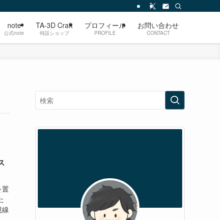
note
TA-3D Craft
プロフィール
お問い合わせ
公式note
特設ショップ
PROFILE
CONTACT
ス
を置
た
視線