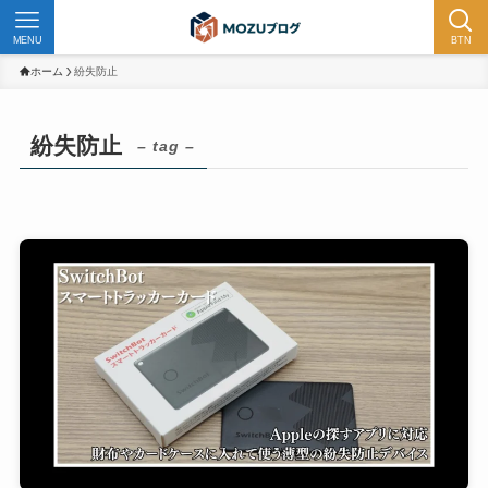
MENU
BTN
ホーム
紛失防止
紛失防止
– tag –