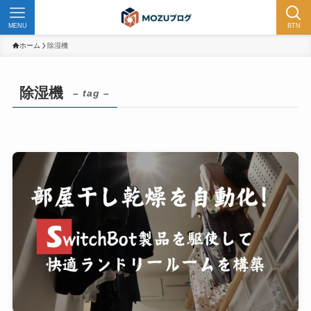
MENU
BTN
ホーム
除湿機
除湿機
– tag –