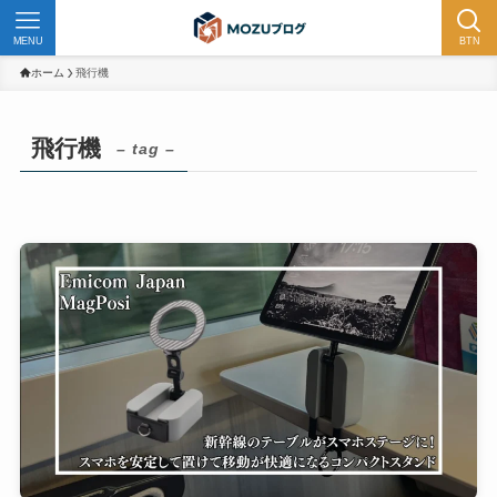
MENU
BTN
ホーム
飛行機
飛行機
– tag –