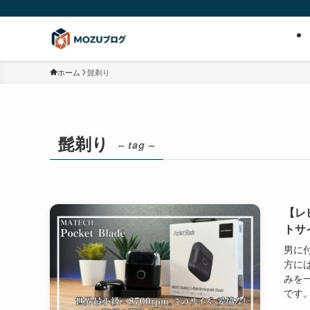
ホーム
髭剃り
髭剃り
– tag –
【レビ
トサ
男に
方に
みを一
です。