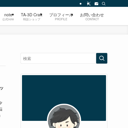
note
TA-3D Craft
プロフィール
お問い合わせ
公式note
特設ショップ
PROFILE
CONTACT
ケッ
夕
悩
」