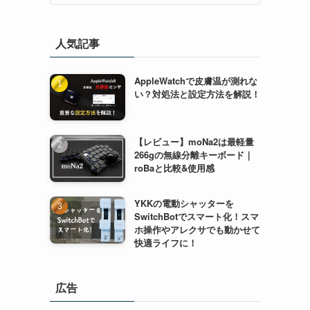
人気記事
AppleWatchで皮膚温が測れな
い？対処法と設定方法を解説！
【レビュー】moNa2は最軽量
266gの無線分離キーボード｜
roBaと比較&使用感
YKKの電動シャッターを
SwitchBotでスマート化！スマ
ホ操作やアレクサでも動かせて
快適ライフに！
広告