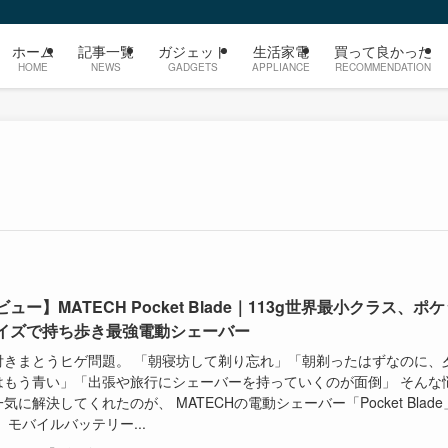
ホーム
記事一覧
ガジェット
生活家電
買って良かった
HOME
NEWS
GADGETS
APPLIANCE
RECOMMENDATION
ュー】MATECH Pocket Blade｜113g世界最小クラス、ポ
イズで持ち歩き最強電動シェーバー
付きまとうヒゲ問題。 「朝寝坊して剃り忘れ」「朝剃ったはずなのに、
はもう青い」「出張や旅行にシェーバーを持っていくのが面倒」 そんな
気に解決してくれたのが、 MATECHの電動シェーバー「Pocket Blade
 モバイルバッテリー...