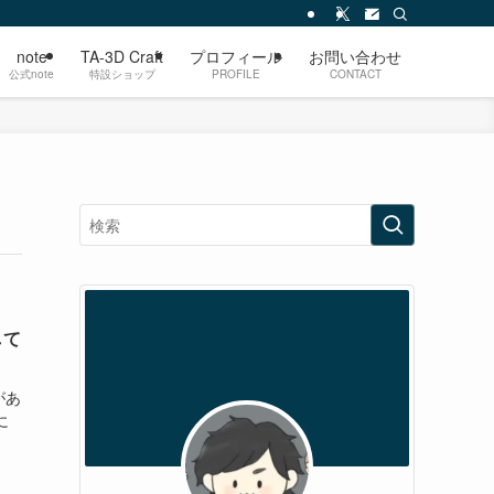
note
TA-3D Craft
プロフィール
お問い合わせ
公式note
特設ショップ
PROFILE
CONTACT
して
があ
に