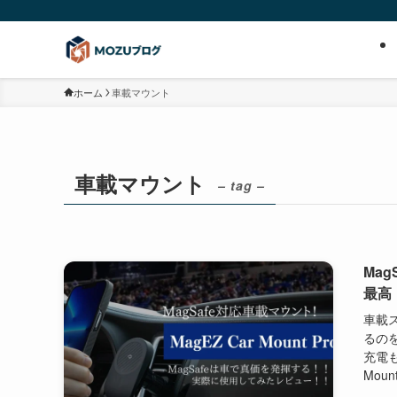
ホーム
車載マウント
車載マウント
– tag –
Mag
最高
車載
るの
充電も
Moun