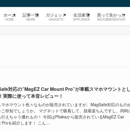
ホーム
記事一覧
ガジェット
生活家電
買って良かった
HOME
NEWS
GADGETS
APPLIANCE
RECOMMENDATION
Safe対応の”MagEZ Car Mount Pro”が車載スマホマウントと
！実際に使って本音レビュー！
スマホマウント色々なものが販売されていますが、MagSafe対応のもの
をご存知でしょうか。 マグネットで吸着して、脱着楽ちんですし、同時
行えちゃう優れもの！ 今回はPitakaから販売されているMagEZ Car
t Proを紹介します！ こん...