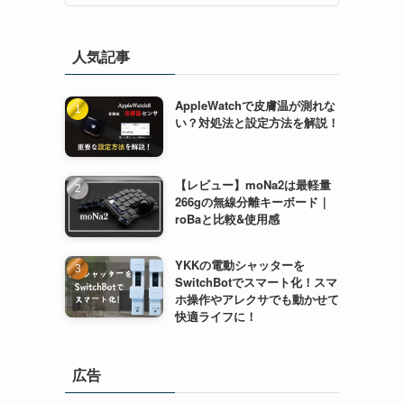
人気記事
AppleWatchで皮膚温が測れな
い？対処法と設定方法を解説！
【レビュー】moNa2は最軽量
266gの無線分離キーボード｜
roBaと比較&使用感
YKKの電動シャッターを
SwitchBotでスマート化！スマ
ホ操作やアレクサでも動かせて
快適ライフに！
広告