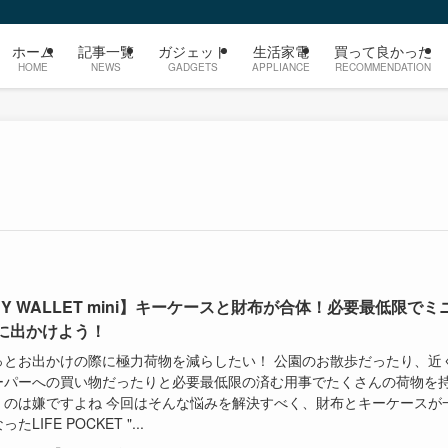
ホーム
記事一覧
ガジェット
生活家電
買って良かった
HOME
NEWS
GADGETS
APPLIANCE
RECOMMENDATION
EY WALLET mini】キーケースと財布が合体！必要最低限でミ
に出かけよう！
っとお出かけの際に極力荷物を減らしたい！ 公園のお散歩だったり、近
ーパーへの買い物だったりと必要最低限の済む用事でたくさんの荷物を
くのは嫌ですよね 今回はそんな悩みを解決すべく、財布とキーケースが
たLIFE POCKET "...