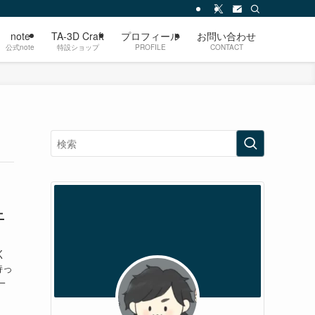
note
TA-3D Craft
プロフィール
お問い合わせ
公式note
特設ショップ
PROFILE
CONTACT
ニ
く
持っ
一