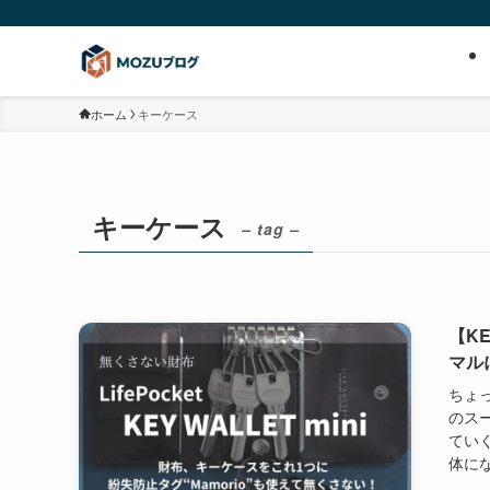
ホーム
キーケース
キーケース
– tag –
【K
マル
ちょ
のス
てい
体になっ