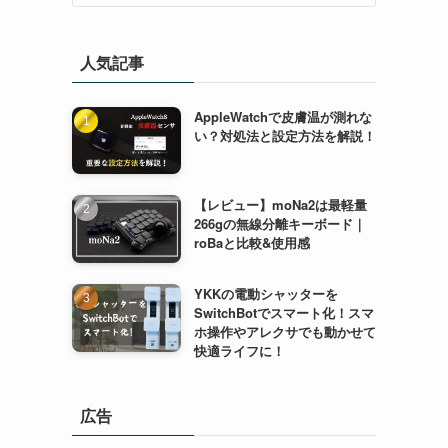
人気記事
AppleWatchで皮膚温が測れな
い？対処法と設定方法を解説！
【レビュー】moNa2は最軽量
266gの無線分離キーボード｜
roBaと比較&使用感
YKKの電動シャッターを
SwitchBotでスマート化！スマ
ホ操作やアレクサでも動かせて
快適ライフに！
広告