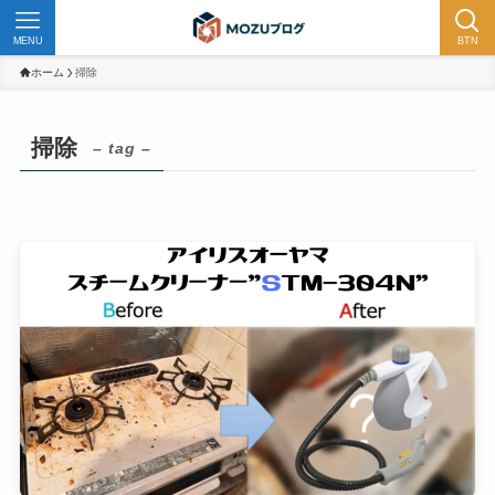
MENU
BTN
ホーム
掃除
掃除
– tag –