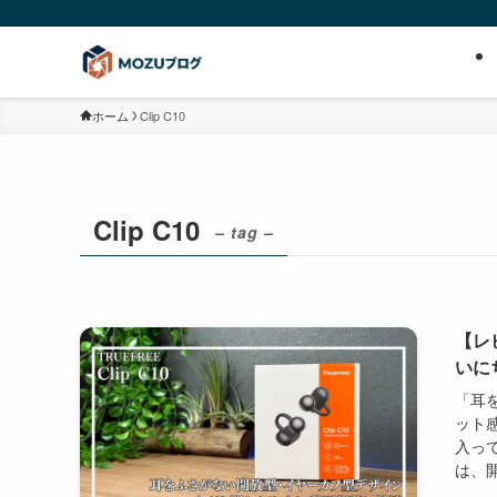
ホーム
Clip C10
Clip C10
– tag –
【レ
いに
「耳
ット
入っ
は、開