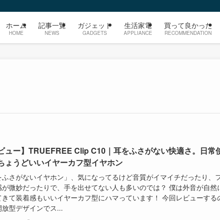
ホーム
記事一覧
ガジェット
生活家電
買って良かった
HOME
NEWS
GADGETS
APPLIANCE
RECOMMENDATION
ビュー】TRUEFREE Clip C10｜耳をふさがない快適さ。日常
ちょうどいいイヤーカフ型イヤホン
をふさがないイヤホン」、気になってるけど音質がイマイチだったり、
感が微妙だったりで、手を出せてない人も多いのでは？ 僕は外音が自然
てきて装着感もいいイヤーカフ型にハマっています！ 今回レビューする
放型デザインでス...