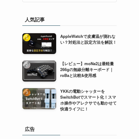
人気記事
AppleWatchで皮膚温が測れな
い？対処法と設定方法を解説！
【レビュー】moNa2は最軽量
266gの無線分離キーボード｜
roBaと比較&使用感
YKKの電動シャッターを
SwitchBotでスマート化！スマ
ホ操作やアレクサでも動かせて
快適ライフに！
広告