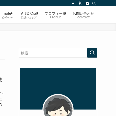
note
TA-3D Craft
プロフィール
お問い合わせ
公式note
特設ショップ
PROFILE
CONTACT
使
フィ
に
の