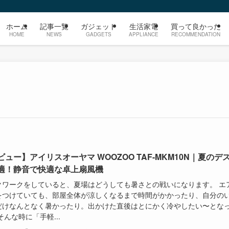
ホーム
記事一覧
ガジェット
生活家電
買って良かった
HOME
NEWS
GADGETS
APPLIANCE
RECOMMENDATION
ビュー】アイリスオーヤマ WOOZOO TAF-MKM10N｜夏のデ
適！静音で快適な卓上扇風機
クワークをしていると、夏場はどうしても暑さとの戦いになります。 エ
をつけていても、部屋全体が涼しくなるまで時間がかかったり、自分の
だけなんとなく暑かったり。出かけた直後はとにかく冷やしたい〜とな
そんな時に「手軽...