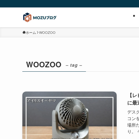
ホーム
WOOZOO
WOOZOO
– tag –
【レ
に最
デス
コン
場所
り。 