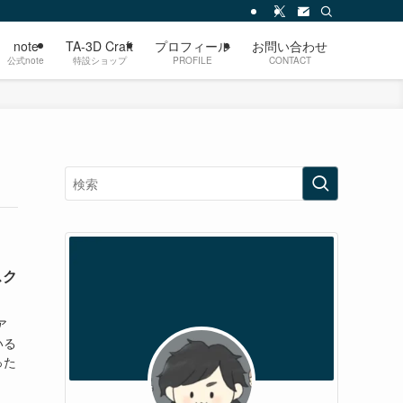
note
TA-3D Craft
プロフィール
お問い合わせ
公式note
特設ショップ
PROFILE
CONTACT
スク
ア
いる
った