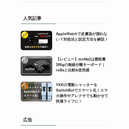
人気記事
AppleWatchで皮膚温が測れな
い？対処法と設定方法を解説！
【レビュー】moNa2は最軽量
266gの無線分離キーボード｜
roBaと比較&使用感
YKKの電動シャッターを
SwitchBotでスマート化！スマ
ホ操作やアレクサでも動かせて
快適ライフに！
広告