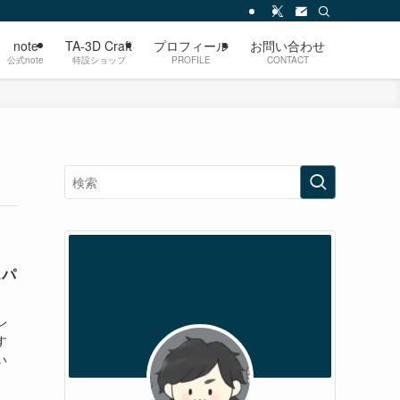
note
TA-3D Craft
プロフィール
お問い合わせ
公式note
特設ショップ
PROFILE
CONTACT
スパ
レ
す
い