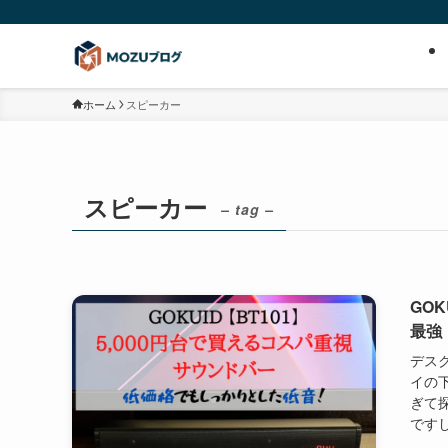
ホーム
スピーカー
スピーカー
– tag –
GO
最強
デス
イの
ぎて
ですし