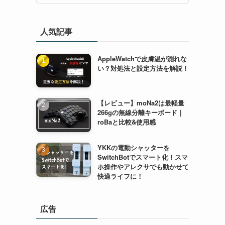
人気記事
AppleWatchで皮膚温が測れな
い？対処法と設定方法を解説！
【レビュー】moNa2は最軽量
266gの無線分離キーボード｜
roBaと比較&使用感
YKKの電動シャッターを
SwitchBotでスマート化！スマ
ホ操作やアレクサでも動かせて
快適ライフに！
広告