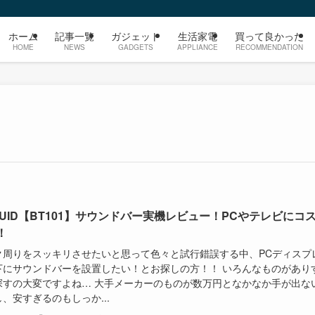
ホーム
記事一覧
ガジェット
生活家電
買って良かった
HOME
NEWS
GADGETS
APPLIANCE
RECOMMENDATION
KUID【BT101】サウンドバー実機レビュー！PCやテレビにコ
！
ク周りをスッキリさせたいと思って色々と試行錯誤する中、PCディスプ
下にサウンドバーを設置したい！とお探しの方！！ いろんなものがあり
探すの大変ですよね… 大手メーカーのものが数万円となかなか手が出な
、安すぎるのもしっか...