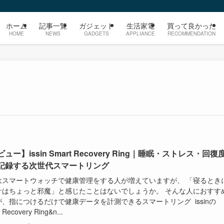
ホーム
記事一覧
ガジェット
生活家電
買って良かった
HOME
NEWS
GADGETS
APPLIANCE
RECOMMENDATION
ュー】issin Smart Recovery Ring｜睡眠・ストレス・回復
記録する次世代スマートリング
はスマートウォッチで健康管理をする人が増えていますが、 「寝るとき
計はちょっと邪魔」と感じたことはないでしょうか。 そんな人におすす
、指につけるだけで健康データを計測できるスマートリング issinの
 Recovery Ring&n...