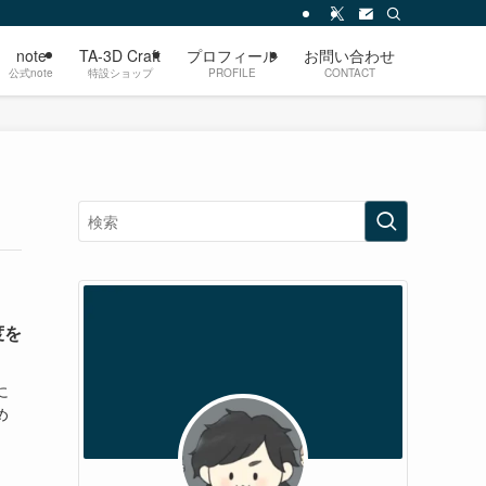
note
TA-3D Craft
プロフィール
お問い合わせ
公式note
特設ショップ
PROFILE
CONTACT
度を
に
め