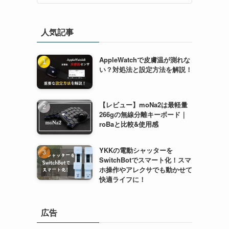
人気記事
AppleWatchで皮膚温が測れな
い？対処法と設定方法を解説！
【レビュー】moNa2は最軽量
266gの無線分離キーボード｜
roBaと比較&使用感
YKKの電動シャッターを
SwitchBotでスマート化！スマ
ホ操作やアレクサでも動かせて
快適ライフに！
広告