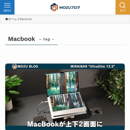
MENU
BTN
ホーム
Macbook
Macbook
– tag –