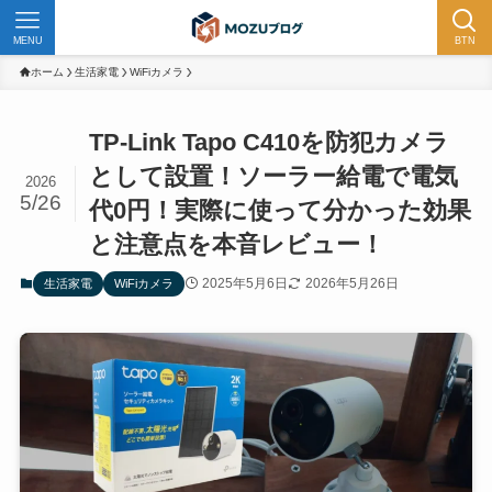
MENU
BTN
ホーム
生活家電
WiFiカメラ
TP-Link Tapo C410を防犯カメラ
として設置！ソーラー給電で電気
2026
5/26
代0円！実際に使って分かった効果
と注意点を本音レビュー！
2025年5月6日
2026年5月26日
生活家電
WiFiカメラ