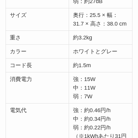
弱：約27dB
サイズ
奥行：25.5 × 幅：
31.7 × 高さ：38.0 cm
重さ
約3.2kg
カラー
ホワイトとグレー
コード長
約1.5m
消費電力
強：15W
中：11W
弱：7W
電気代
強：約0.46円/h
中：約0.34円/h
弱：約0.22円/h
（※1kWhあたり31円